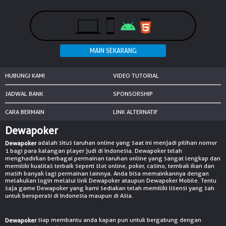
NEW
TANGKAS
RTP
DEPOSIT
HUBUNGI KAMI
VIDEO TUTORIAL
WITHDRAW
JADWAL BANK
SPONSORSHIP
PROMOSI
CARA BERMAIN
LINK ALTERNATIF
DOWNLOAD APLIKASI
Dewapoker
adalah situs taruhan online yang saat ini menjadi pilihan nomor
Dewapoker
REFERRAL
1 bagi para kalangan player judi di Indonesia. Dewapoker telah
menghadirkan berbagai permainan taruhan online yang sangat lengkap dan
memiliki kualitas terbaik seperti slot online, poker, casino, tembak ikan dan
JACKPOT
masih banyak lagi permainan lainnya. Anda bisa memainkannya dengan
melakukan login melalui link Dewapoker ataupun Dewapoker Mobile. Tentu
saja game Dewapoker yang kami sediakan telah memiliki lisensi yang sah
VIP MEMBER
untuk beroperasi di Indonesia maupun di Asia.
HUBUNGI KAMI
siap membantu anda kapan pun untuk bergabung dengan
Dewapoker